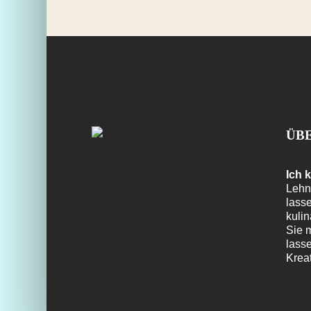
ÜB
Ich 
Lehn
lasse
kuli
Sie m
lass
Krea