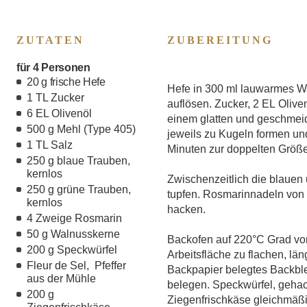
ZUTATEN
ZUBEREITUNG
für 4 Personen
20 g frische Hefe
Hefe in 300 ml lauwarmes Wa
1 TL Zucker
auflösen. Zucker, 2 EL Olive
6 EL Olivenöl
einem glatten und geschmeidi
500 g Mehl (Type 405)
jeweils zu Kugeln formen un
1 TL Salz
Minuten zur doppelten Größ
250 g blaue Trauben,
kernlos
Zwischenzeitlich die blauen
250 g grüne Trauben,
tupfen. Rosmarinnadeln von
kernlos
hacken.
4 Zweige Rosmarin
50 g Walnusskerne
Backofen auf 220°C Grad vorh
200 g Speckwürfel
Arbeitsfläche zu flachen, län
Fleur de Sel, Pfeffer
Backpapier belegtes Backblec
aus der Mühle
belegen. Speckwürfel, gehac
200 g
Ziegenfrischkäse gleichmäßig